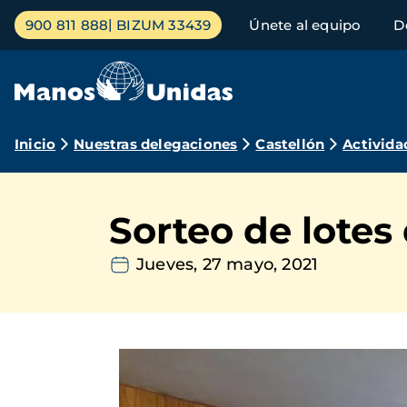
Pasar
Menú
900 811 888
BIZUM 33439
Únete al equipo
D
al
principal
contenido
principal
Ruta
Inicio
Nuestras delegaciones
Castellón
Activida
de
navegación
Sorteo de lotes
Jueves, 27 mayo, 2021