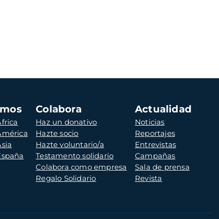
amos
Colabora
Actualidad
frica
Haz un donativo
Noticias
 América
Hazte socio
Reportajes
Asia
Hazte voluntario/a
Entrevistas
 España
Testamento solidario
Campañas
Colabora como empresa
Sala de prensa
Regalo Solidario
Revista