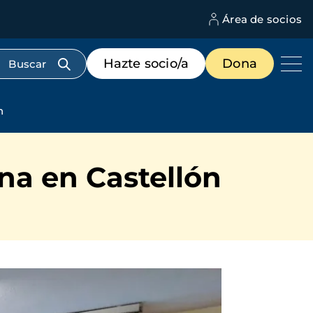
Área de socios
M
d
c
Menú
Hazte socio/a
Dona
d
de
us
destacados
cabecera
n
ona en Castellón