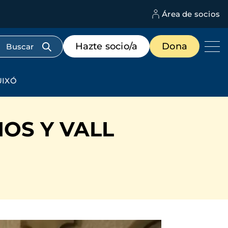
Área de socios
M
d
c
Menú
Hazte socio/a
Dona
d
de
us
destacados
cabecera
UIXÓ
OS Y VALL