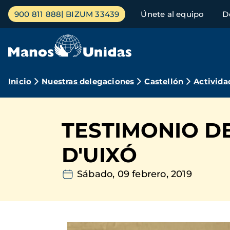
Pasar
Menú
900 811 888
BIZUM 33439
Únete al equipo
D
al
principal
contenido
principal
Ruta
Inicio
Nuestras delegaciones
Castellón
Activida
de
navegación
TESTIMONIO DE
D'UIXÓ
Sábado, 09 febrero, 2019