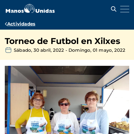
Pasar
al
contenido
principal
Ruta
Actividades
de
Torneo de Futbol en Xilxes
navegación
Sábado, 30 abril, 2022
-
Domingo, 01 mayo, 2022