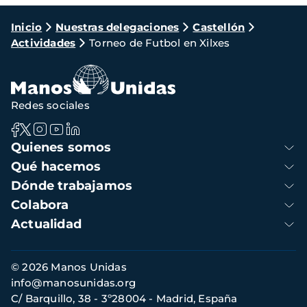
Ruta
Inicio
Nuestras delegaciones
Castellón
Actividades
Torneo de Futbol en Xilxes
de
navegación
Redes sociales
Navegación
Quienes somos
principal
Qué hacemos
Dónde trabajamos
Colabora
Actualidad
Información
© 2026 Manos Unidas
de
info@manosunidas.org
contacto
C/ Barquillo, 38 - 3º28004 - Madrid, España