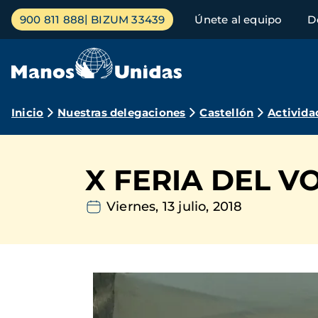
Pasar
Menú
900 811 888
BIZUM 33439
Únete al equipo
D
al
principal
contenido
principal
Ruta
Inicio
Nuestras delegaciones
Castellón
Activida
de
navegación
X FERIA DEL 
Viernes, 13 julio, 2018