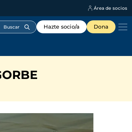
Área de socios
M
d
c
Menú
Hazte socio/a
Dona
d
de
us
destacados
cabecera
GORBE