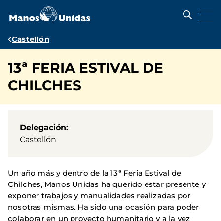
Pasar
al
contenido
principal
Ruta
Castellón
de
13ª FERIA ESTIVAL DE
navegación
CHILCHES
Delegación
Castellón
Un año más y dentro de la 13ª Feria Estival de
Chilches, Manos Unidas ha querido estar presente y
exponer trabajos y manualidades realizadas por
nosotras mismas. Ha sido una ocasión para poder
colaborar en un proyecto humanitario y a la vez