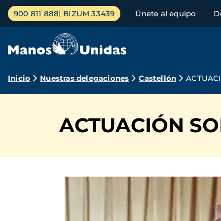
Pasar
Menú
900 811 888
BIZUM 33439
Únete al equipo
D
al
principal
contenido
principal
Ruta
Inicio
Nuestras delegaciones
Castellón
ACTUACI
de
navegación
ACTUACIÓN SO