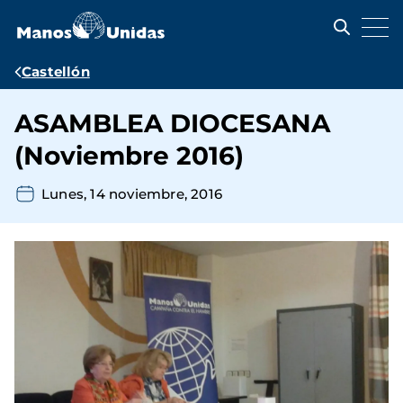
Pasar
al
contenido
principal
Ruta
Castellón
de
ASAMBLEA DIOCESANA
navegación
(Noviembre 2016)
Lunes, 14 noviembre, 2016