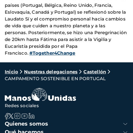
países (Portugal, Bélgica, Reino Unido, Francia,
Eslovaquia, Canadá y Portugal) se reflexionó sobre la
Laudato Sí y el compromiso personal hacia cambios
de vida que cuiden a nuestro planeta y a las
personas. Posteriormente, se hizo una Peregrinación
de 20km hasta Fátima para asistir a la Vigilia y
Eucaristía presidida por el Papa
Francisco.
#
Together4Change
Ruta
Inicio
Nuestras delegaciones
Castellón
CAMPAMENTO SOSTENIBLE EN PORTUGAL
de
navegación
Redes sociales
Navegación
Quienes somos
principal
Qué hacemos