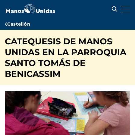
Pasar
al
contenido
principal
Ruta
Castellón
de
CATEQUESIS DE MANOS
navegación
UNIDAS EN LA PARROQUIA
SANTO TOMÁS DE
BENICASSIM