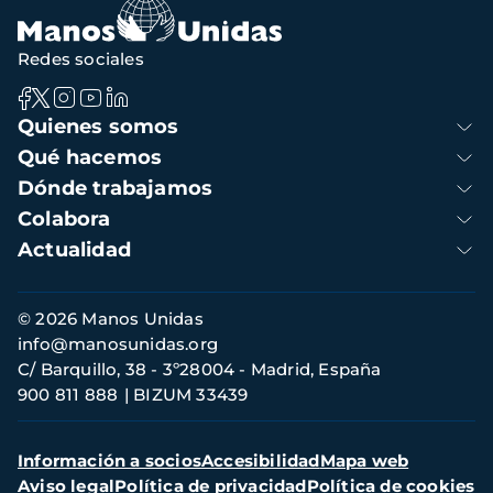
Redes sociales
Navegación
Quienes somos
principal
Qué hacemos
Dónde trabajamos
Colabora
Actualidad
Información
© 2026 Manos Unidas
de
info@manosunidas.org
contacto
C/ Barquillo, 38 - 3º28004 - Madrid, España
900 811 888
BIZUM 33439
Menú
Información a socios
Accesibilidad
Mapa web
secundario
Aviso legal
Política de privacidad
Política de cookies