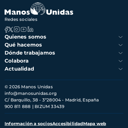
Redes sociales
Navegación
Quienes somos
principal
Qué hacemos
Dónde trabajamos
Colabora
Actualidad
Información
© 2026 Manos Unidas
de
info@manosunidas.org
contacto
C/ Barquillo, 38 - 3º28004 - Madrid, España
900 811 888
BIZUM 33439
Menú
Información a socios
Accesibilidad
Mapa web