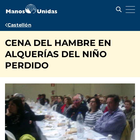
Pasar
al
contenido
principal
Ruta
Castellón
de
CENA DEL HAMBRE EN
navegación
ALQUERÍAS DEL NIÑO
PERDIDO