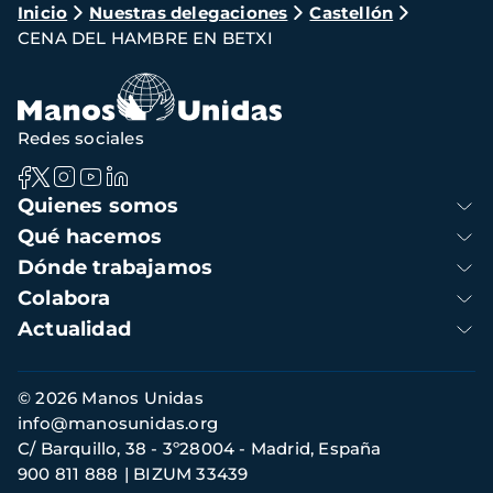
Ruta
Inicio
Nuestras delegaciones
Castellón
CENA DEL HAMBRE EN BETXI
de
navegación
Redes sociales
Navegación
Quienes somos
principal
Qué hacemos
Dónde trabajamos
Colabora
Actualidad
Información
© 2026 Manos Unidas
de
info@manosunidas.org
contacto
C/ Barquillo, 38 - 3º28004 - Madrid, España
900 811 888
BIZUM 33439