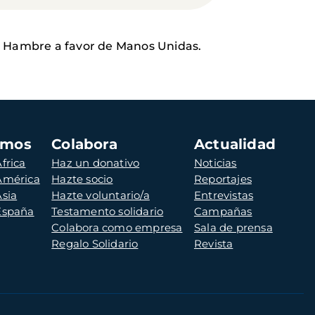
el Hambre a favor de Manos Unidas.
amos
Colabora
Actualidad
frica
Haz un donativo
Noticias
 América
Hazte socio
Reportajes
Asia
Hazte voluntario/a
Entrevistas
 España
Testamento solidario
Campañas
Colabora como empresa
Sala de prensa
Regalo Solidario
Revista