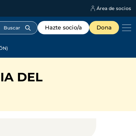
Área de socios
M
d
c
Menú
Hazte socio/a
Dona
d
de
us
destacados
cabecera
ÓN)
IA DEL