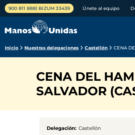
Pasar
Menú
900 811 888
BIZUM 33439
Únete al equipo
D
al
principal
contenido
principal
Ruta
Inicio
Nuestras delegaciones
Castellón
CENA DE
de
navegación
CENA DEL HAM
SALVADOR (CA
Delegación
Castellón