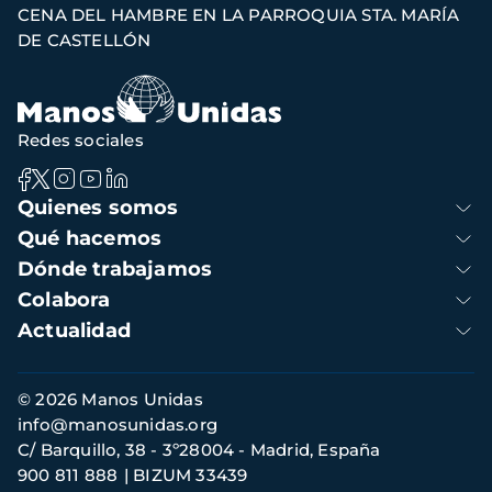
CENA DEL HAMBRE EN LA PARROQUIA STA. MARÍA
de
DE CASTELLÓN
navegación
Redes sociales
Navegación
Quienes somos
principal
Qué hacemos
Dónde trabajamos
Colabora
Actualidad
Información
© 2026 Manos Unidas
de
info@manosunidas.org
contacto
C/ Barquillo, 38 - 3º28004 - Madrid, España
900 811 888
BIZUM 33439