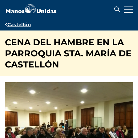
Pasar
al
contenido
principal
Ruta
Castellón
de
CENA DEL HAMBRE EN LA
navegación
PARROQUIA STA. MARÍA DE
CASTELLÓN