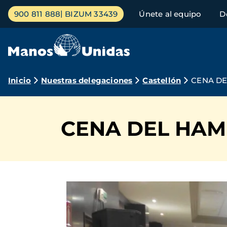
Pasar
Menú
900 811 888
BIZUM 33439
Únete al equipo
D
al
principal
contenido
principal
Ruta
Inicio
Nuestras delegaciones
Castellón
CENA DE
de
navegación
CENA DEL HAM