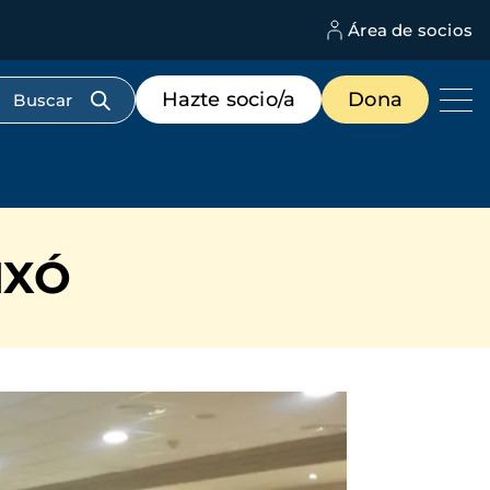
Área de socios
M
d
c
Menú
Hazte socio/a
Dona
d
de
us
destacados
cabecera
IXÓ