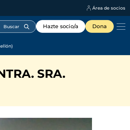
Área de socios
M
d
c
Menú
Hazte socio/a
Dona
d
de
us
destacados
cabecera
llón)
TRA. SRA.