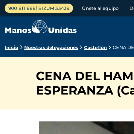
Pasar
Menú
900 811 888
BIZUM 33439
Únete al equipo
D
al
principal
contenido
principal
Ruta
Inicio
Nuestras delegaciones
Castellón
CENA DE
de
navegación
CENA DEL HAM
ESPERANZA (Cas