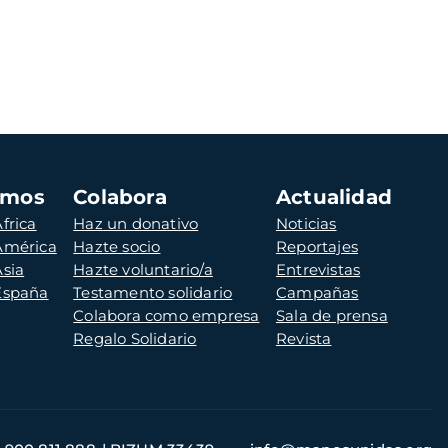
amos
Colabora
Actualidad
frica
Haz un donativo
Noticias
 América
Hazte socio
Reportajes
Asia
Hazte voluntario/a
Entrevistas
 España
Testamento solidario
Campañas
Colabora como empresa
Sala de prensa
Regalo Solidario
Revista