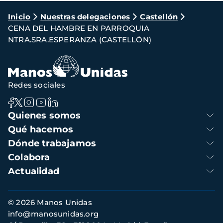
Ruta
Inicio
Nuestras delegaciones
Castellón
CENA DEL HAMBRE EN PARROQUIA
de
NTRA.SRA.ESPERANZA (CASTELLÓN)
navegación
Redes sociales
Navegación
Quienes somos
principal
Qué hacemos
Dónde trabajamos
Colabora
Actualidad
Información
© 2026 Manos Unidas
de
info@manosunidas.org
contacto