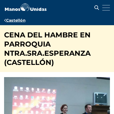
Pasar
al
contenido
principal
Ruta
Castellón
de
CENA DEL HAMBRE EN
navegación
PARROQUIA
NTRA.SRA.ESPERANZA
(CASTELLÓN)