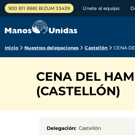
Pasar
Menú
900 811 888
BIZUM 33439
Únete al equipo
D
al
principal
contenido
principal
Ruta
Inicio
Nuestras delegaciones
Castellón
CENA DE
de
navegación
CENA DEL HAM
(CASTELLÓN)
Delegación
Castellón