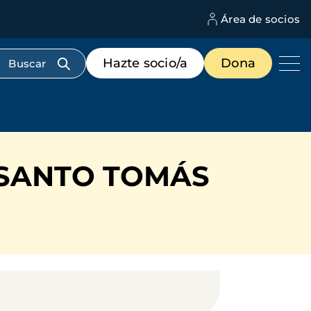
Área de socios
M
d
c
Menú
Hazte socio/a
Dona
d
de
us
destacados
cabecera
 SANTO TOMÁS