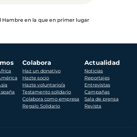
l Hambre en la que en primer lugar
amos
Colabora
Actualidad
frica
Haz un donativo
Noticias
 América
Hazte socio
Reportajes
Asia
Hazte voluntario/a
Entrevistas
 España
Testamento solidario
Campañas
Colabora como empresa
Sala de prensa
Regalo Solidario
Revista