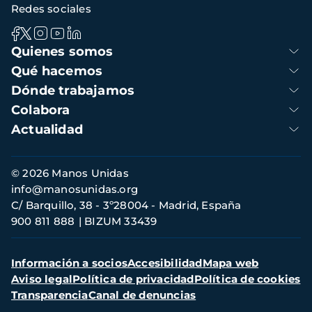
Redes sociales
Navegación
Quienes somos
principal
Qué hacemos
Dónde trabajamos
Colabora
Actualidad
Información
© 2026 Manos Unidas
de
info@manosunidas.org
contacto
C/ Barquillo, 38 - 3º28004 - Madrid, España
900 811 888
BIZUM 33439
Menú
Información a socios
Accesibilidad
Mapa web
secundario
Aviso legal
Política de privacidad
Política de cookies
Transparencia
Canal de denuncias