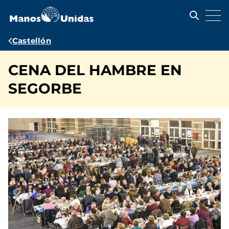
Pasar
al
contenido
principal
Ruta
Castellón
de
CENA DEL HAMBRE EN
navegación
SEGORBE