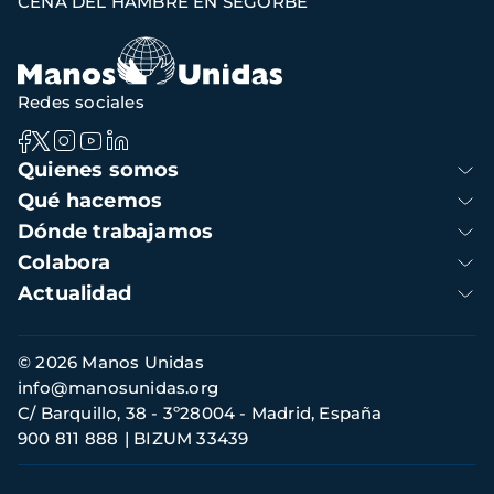
CENA DEL HAMBRE EN SEGORBE
de
navegación
Redes sociales
Navegación
Quienes somos
principal
Qué hacemos
Dónde trabajamos
Colabora
Actualidad
Información
© 2026 Manos Unidas
de
info@manosunidas.org
contacto
C/ Barquillo, 38 - 3º28004 - Madrid, España
900 811 888
BIZUM 33439