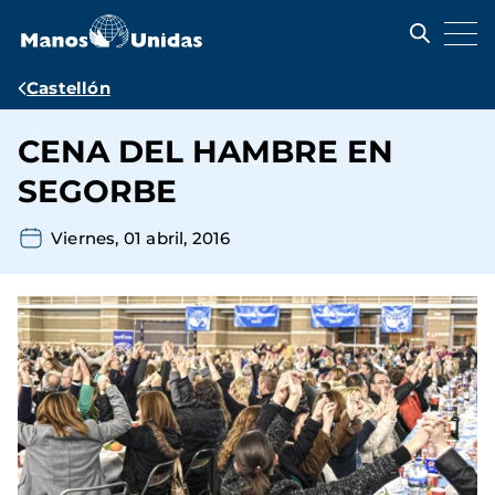
Pasar
al
contenido
principal
Ruta
Castellón
de
CENA DEL HAMBRE EN
navegación
SEGORBE
Viernes, 01 abril, 2016