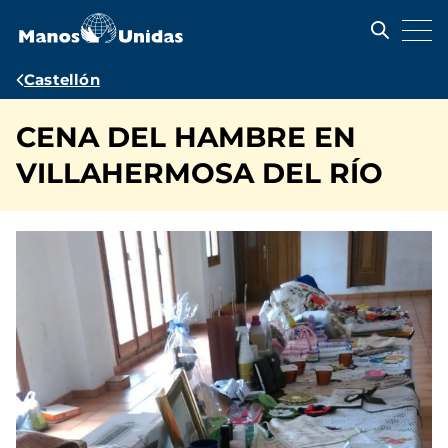
Pasar
al
contenido
principal
Ruta
Castellón
de
CENA DEL HAMBRE EN
navegación
VILLAHERMOSA DEL RÍO