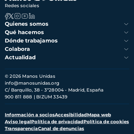
Redes sociales
Navegación
Quienes somos
principal
Qué hacemos
Dónde trabajamos
Colabora
Actualidad
Información
© 2026 Manos Unidas
de
info@manosunidas.org
contacto
C/ Barquillo, 38 - 3º28004 - Madrid, España
900 811 888
BIZUM 33439
Menú
Información a socios
Accesibilidad
Mapa web
secundario
Aviso legal
Política de privacidad
Política de cookies
Transparencia
Canal de denuncias