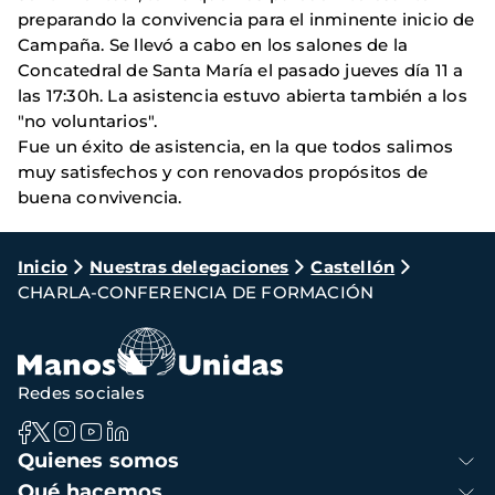
preparando la convivencia para el inminente inicio de
Campaña. Se llevó a cabo en los salones de la
Concatedral de Santa María el pasado jueves día 11 a
las 17:30h. La asistencia estuvo abierta también a los
"no voluntarios".
Fue un éxito de asistencia, en la que todos salimos
muy satisfechos y con renovados propósitos de
buena convivencia.
Ruta
Inicio
Nuestras delegaciones
Castellón
CHARLA-CONFERENCIA DE FORMACIÓN
de
navegación
Redes sociales
Navegación
Quienes somos
principal
Qué hacemos