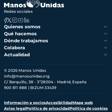
Redes sociales
Navegación
Quienes somos
principal
Qué hacemos
Dónde trabajamos
Colabora
Actualidad
Información
© 2026 Manos Unidas
de
info@manosunidas.org
contacto
C/ Barquillo, 38 - 3º28004 - Madrid, España
900 811 888
BIZUM 33439
Menú
Información a socios
Accesibilidad
Mapa web
secundario
Aviso legal
Política de privacidad
Política de cookies