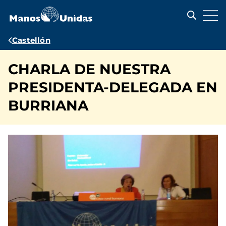
Pasar
al
contenido
principal
Ruta
Castellón
de
CHARLA DE NUESTRA
navegación
PRESIDENTA-DELEGADA EN
BURRIANA