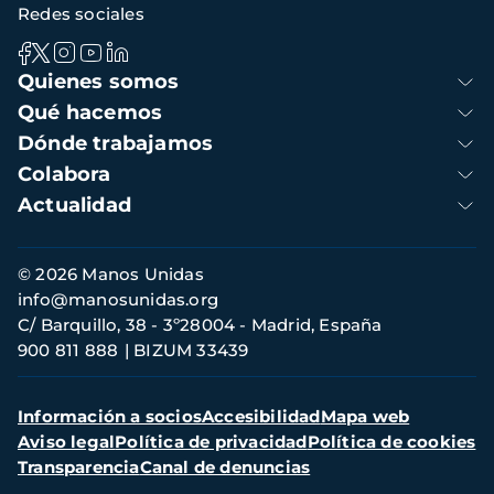
Redes sociales
Navegación
Quienes somos
principal
Qué hacemos
Dónde trabajamos
Colabora
Actualidad
Información
© 2026 Manos Unidas
de
info@manosunidas.org
contacto
C/ Barquillo, 38 - 3º28004 - Madrid, España
900 811 888
BIZUM 33439
Menú
Información a socios
Accesibilidad
Mapa web
secundario
Aviso legal
Política de privacidad
Política de cookies
Transparencia
Canal de denuncias