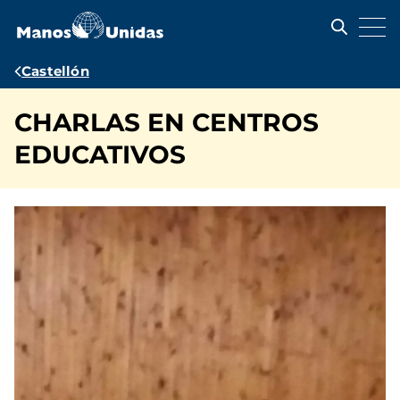
Pasar
al
contenido
principal
Ruta
Castellón
de
CHARLAS EN CENTROS
navegación
EDUCATIVOS