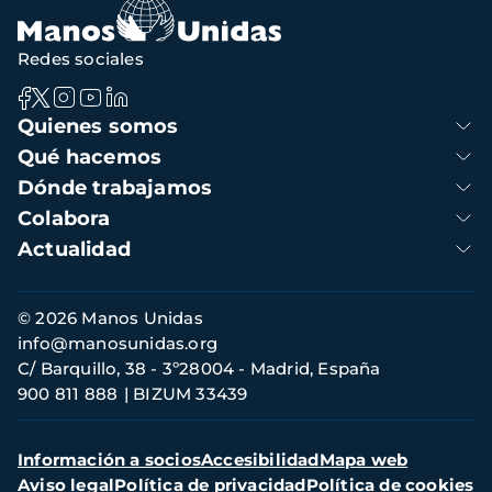
Redes sociales
Navegación
Quienes somos
principal
Qué hacemos
Dónde trabajamos
Colabora
Actualidad
Información
© 2026 Manos Unidas
de
info@manosunidas.org
contacto
C/ Barquillo, 38 - 3º28004 - Madrid, España
900 811 888
BIZUM 33439
Menú
Información a socios
Accesibilidad
Mapa web
secundario
Aviso legal
Política de privacidad
Política de cookies