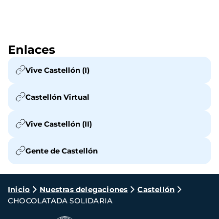
Enlaces
Vive Castellón (I)
Castellón Virtual
Vive Castellón (II)
Gente de Castellón
Ruta
Inicio
Nuestras delegaciones
Castellón
CHOCOLATADA SOLIDARIA
de
navegación