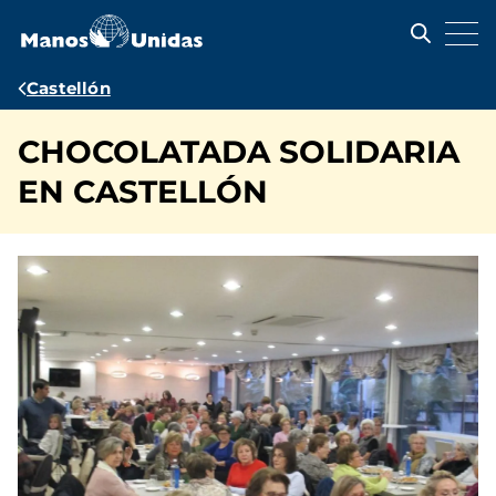
Pasar
al
contenido
principal
Ruta
Castellón
de
CHOCOLATADA SOLIDARIA
navegación
EN CASTELLÓN