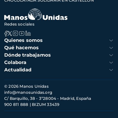
CHOCOLATADA SOLIDARIA EN CASTELLÓN
de
navegación
Redes sociales
Navegación
Quienes somos
principal
Qué hacemos
Dónde trabajamos
Colabora
Actualidad
Información
© 2026 Manos Unidas
de
info@manosunidas.org
contacto
C/ Barquillo, 38 - 3º28004 - Madrid, España
900 811 888
BIZUM 33439