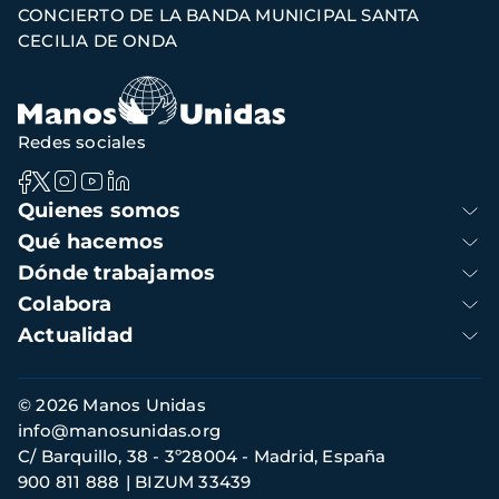
CONCIERTO DE LA BANDA MUNICIPAL SANTA
de
CECILIA DE ONDA
navegación
Redes sociales
Navegación
Quienes somos
principal
Qué hacemos
Dónde trabajamos
Colabora
Actualidad
Información
© 2026 Manos Unidas
de
info@manosunidas.org
contacto
C/ Barquillo, 38 - 3º28004 - Madrid, España
900 811 888
BIZUM 33439