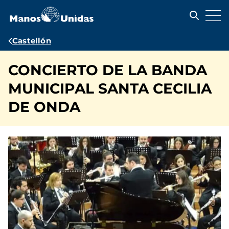
Pasar
al
contenido
principal
Ruta
Castellón
de
CONCIERTO DE LA BANDA
navegación
MUNICIPAL SANTA CECILIA
DE ONDA