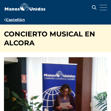
Pasar
al
contenido
principal
Ruta
Castellón
de
CONCIERTO MUSICAL EN
navegación
ALCORA