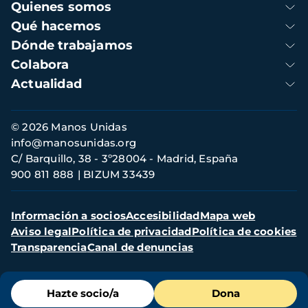
Navegación
Quienes somos
principal
Qué hacemos
Dónde trabajamos
Colabora
Actualidad
Información
© 2026 Manos Unidas
de
info@manosunidas.org
contacto
C/ Barquillo, 38 - 3º28004 - Madrid, España
900 811 888
BIZUM 33439
Menú
Información a socios
Accesibilidad
Mapa web
secundario
Aviso legal
Política de privacidad
Política de cookies
Transparencia
Canal de denuncias
Menú
Hazte socio/a
Dona
de