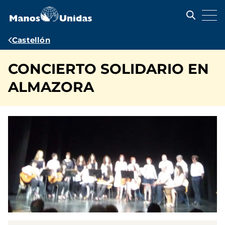
Pasar
al
contenido
principal
Ruta
Castellón
de
CONCIERTO SOLIDARIO EN
navegación
ALMAZORA