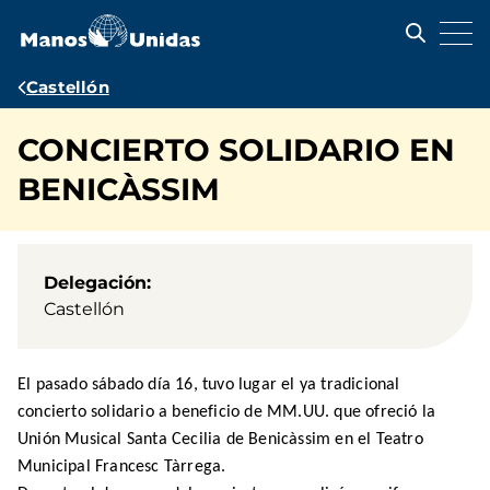
Pasar
al
contenido
principal
Ruta
Castellón
de
CONCIERTO SOLIDARIO EN
navegación
BENICÀSSIM
Delegación
Castellón
El pasado sábado día 16, tuvo lugar el ya tradicional
concierto solidario a beneficio de MM.UU. que ofreció la
Unión Musical Santa Cecilia de Benicàssim en el Teatro
Municipal Francesc Tàrrega.