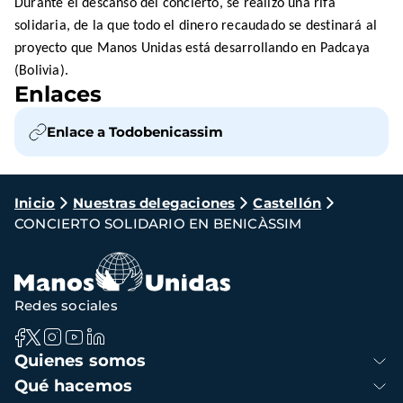
Durante el descanso del concierto, se realizó una rifa
solidaria, de la que todo el dinero recaudado se destinará al
proyecto que Manos Unidas está desarrollando en Padcaya
(Bolivia).
Enlaces
Enlace a Todobenicassim
Ruta
Inicio
Nuestras delegaciones
Castellón
CONCIERTO SOLIDARIO EN BENICÀSSIM
de
navegación
Redes sociales
Navegación
Quienes somos
principal
Qué hacemos