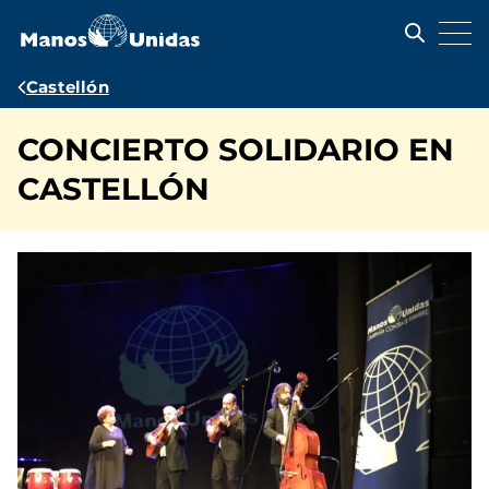
Pasar
al
contenido
principal
Ruta
Castellón
de
CONCIERTO SOLIDARIO EN
navegación
CASTELLÓN