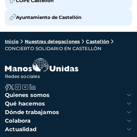
COPE Castellón
Ayuntamiento de Castellón
Ruta
Inicio
Nuestras delegaciones
Castellón
CONCIERTO SOLIDARIO EN CASTELLÓN
de
navegación
Redes sociales
Navegación
Quienes somos
principal
Qué hacemos
Dónde trabajamos
Colabora
Actualidad