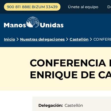
Pasar
Menú
900 811 888
BIZUM 33439
Únete al equipo
D
al
principal
contenido
principal
Ruta
Inicio
Nuestras delegaciones
Castellón
CONFERE
de
navegación
CONFERENCIA 
ENRIQUE DE C
Delegación
Castellón