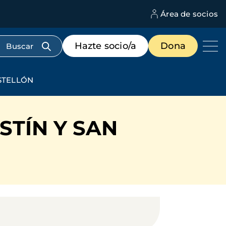
Área de socios
M
d
c
Menú
Hazte socio/a
Dona
d
de
us
destacados
cabecera
STELLÓN
STÍN Y SAN