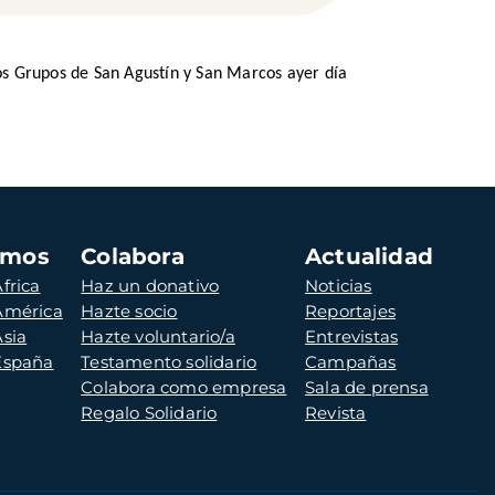
os Grupos de San Agustín y San Marcos ayer día
amos
Colabora
Actualidad
frica
Haz un donativo
Noticias
 América
Hazte socio
Reportajes
Asia
Hazte voluntario/a
Entrevistas
 España
Testamento solidario
Campañas
Colabora como empresa
Sala de prensa
Regalo Solidario
Revista