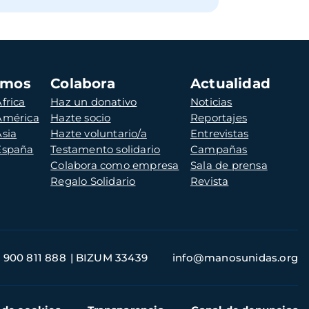
amos
Colabora
Actualidad
frica
Haz un donativo
Noticias
 América
Hazte socio
Reportajes
Asia
Hazte voluntario/a
Entrevistas
 España
Testamento solidario
Campañas
Colabora como empresa
Sala de prensa
Regalo Solidario
Revista
900 811 888
BIZUM 33439
info@manosunidas.org