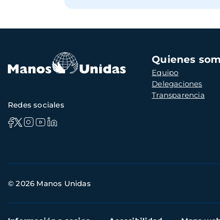
Navegación
Quienes so
principal
Equipo
Delegaciones
Transparencia
Redes sociales
Información
© 2026 Manos Unidas
de
contacto
Menú