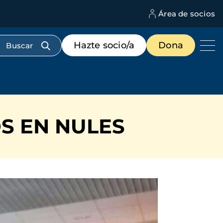
Área de socios
M
d
c
Menú
Hazte socio/a
Dona
d
de
us
destacados
cabecera
S EN NULES