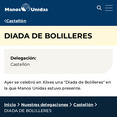
Pasar
al
contenido
principal
Ruta
Castellón
de
DIADA DE BOLILLERES
navegación
Delegación
Castellón
Ayer se celebró en Xilxes una "Diada de Bolilleres" en
la que Manos Unidas estuvo presente.
Ruta
Inicio
Nuestras delegaciones
Castellón
DIADA DE BOLILLERES
de