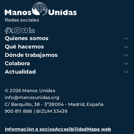
navegación
Redes sociales
Navegación
Quienes somos
principal
Qué hacemos
Dónde trabajamos
Colabora
Actualidad
Información
© 2026 Manos Unidas
de
info@manosunidas.org
contacto
C/ Barquillo, 38 - 3º28004 - Madrid, España
900 811 888
BIZUM 33439
Menú
Información a socios
Accesibilidad
Mapa web