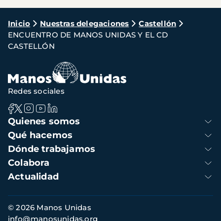
Ruta
Inicio
Nuestras delegaciones
Castellón
ENCUENTRO DE MANOS UNIDAS Y EL CD
de
CASTELLÓN
navegación
Redes sociales
Navegación
Quienes somos
principal
Qué hacemos
Dónde trabajamos
Colabora
Actualidad
Información
© 2026 Manos Unidas
de
info@manosunidas.org