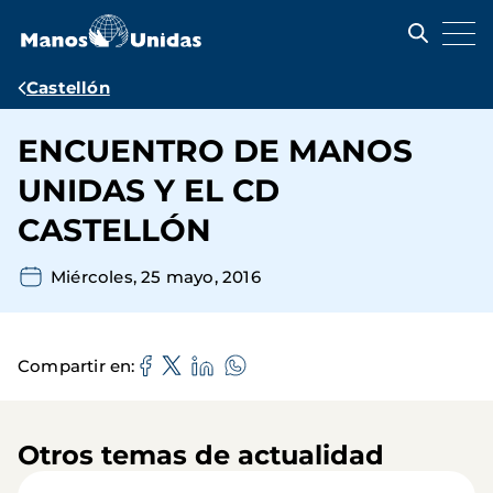
Pasar
al
contenido
principal
Ruta
Castellón
de
ENCUENTRO DE MANOS
navegación
UNIDAS Y EL CD
CASTELLÓN
Miércoles, 25 mayo, 2016
Compartir en
Otros temas de actualidad