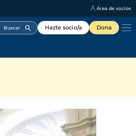
Área de socios
M
d
c
Menú
Hazte socio/a
Dona
d
de
us
destacados
cabecera