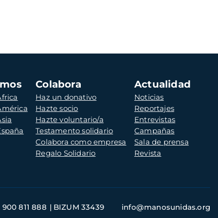
amos
Colabora
Actualidad
frica
Haz un donativo
Noticias
 América
Hazte socio
Reportajes
Asia
Hazte voluntario/a
Entrevistas
 España
Testamento solidario
Campañas
Colabora como empresa
Sala de prensa
Regalo Solidario
Revista
900 811 888
BIZUM 33439
info@manosunidas.org