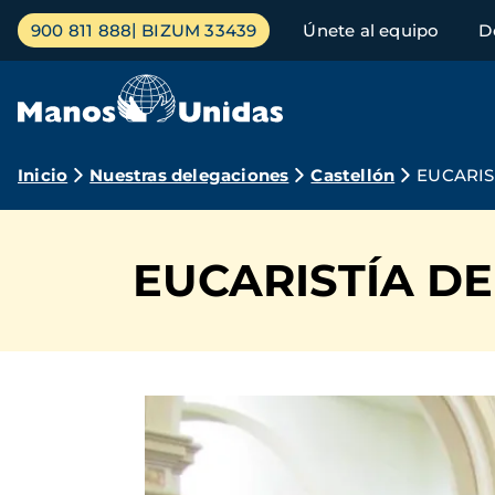
Pasar
Menú
900 811 888
BIZUM 33439
Únete al equipo
D
al
principal
contenido
principal
Ruta
Inicio
Nuestras delegaciones
Castellón
EUCARIS
de
navegación
EUCARISTÍA DE