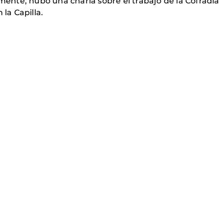
amente, hubo una charla sobre el trabajo de la Cofradía
 la Capilla.