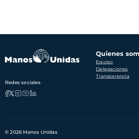
Navegación
Quienes so
principal
Equipo
Delegaciones
Transparencia
Redes sociales
Información
© 2026 Manos Unidas
de
contacto