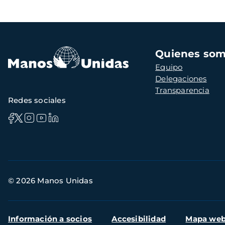
Navegación
Quienes so
principal
Equipo
Delegaciones
Transparencia
Redes sociales
Información
© 2026 Manos Unidas
de
contacto
Menú
Información a socios
Accesibilidad
Mapa we