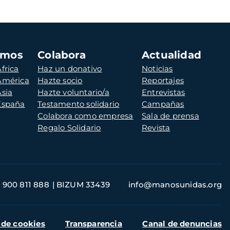
amos
Colabora
Actualidad
frica
Haz un donativo
Noticias
 América
Hazte socio
Reportajes
Asia
Hazte voluntario/a
Entrevistas
 España
Testamento solidario
Campañas
Colabora como empresa
Sala de prensa
Regalo Solidario
Revista
900 811 888
BIZUM 33439
info@manosunidas.org
 de cookies
Transparencia
Canal de denuncias