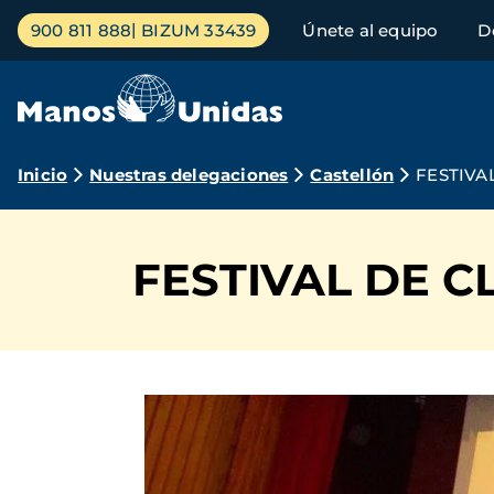
Pasar
Menú
900 811 888
BIZUM 33439
Únete al equipo
D
al
principal
contenido
principal
Ruta
Inicio
Nuestras delegaciones
Castellón
FESTIVA
de
navegación
FESTIVAL DE C