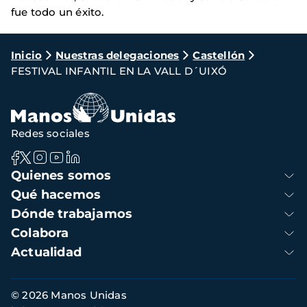
fue todo un éxito.
Ruta
Inicio
Nuestras delegaciones
Castellón
FESTIVAL INFANTIL EN LA VALL D´UIXÓ
de
navegación
Redes sociales
Navegación
Quienes somos
principal
Qué hacemos
Dónde trabajamos
Colabora
Actualidad
Información
© 2026 Manos Unidas
de