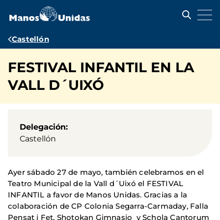
Pasar
al
contenido
principal
Ruta
Castellón
de
FESTIVAL INFANTIL EN LA
navegación
VALL D´UIXÓ
Delegación
Castellón
Ayer sábado 27 de mayo, también celebramos en el
Teatro Municipal de la Vall d´Uixó el FESTIVAL
INFANTIL a favor de Manos Unidas. Gracias a la
colaboración de CP Colonia Segarra-Carmaday, Falla
Pensat i Fet, Shotokan Gimnasio y Schola Cantorum