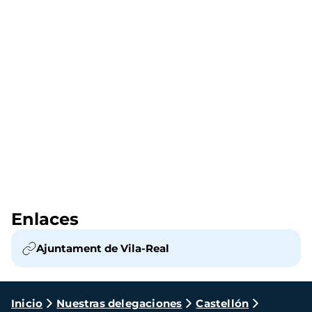
Enlaces
Ajuntament de Vila-Real
Ruta
Inicio
Nuestras delegaciones
Castellón