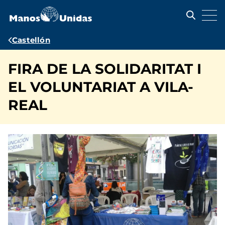
Pasar
al
contenido
principal
Ruta
Castellón
de
FIRA DE LA SOLIDARITAT I
navegación
EL VOLUNTARIAT A VILA-
REAL