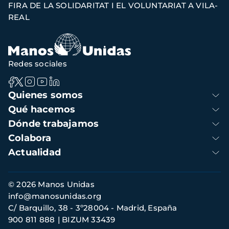
FIRA DE LA SOLIDARITAT I EL VOLUNTARIAT A VILA-
de
REAL
navegación
Redes sociales
Navegación
Quienes somos
principal
Qué hacemos
Dónde trabajamos
Colabora
Actualidad
Información
© 2026 Manos Unidas
de
info@manosunidas.org
contacto
C/ Barquillo, 38 - 3º28004 - Madrid, España
900 811 888
BIZUM 33439