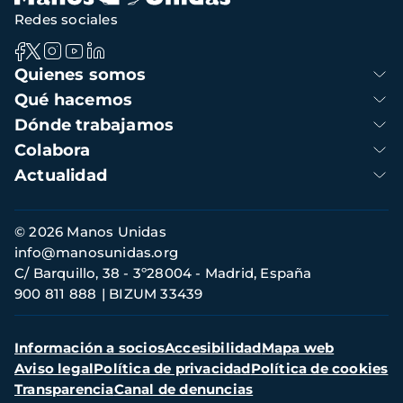
Redes sociales
Navegación
Quienes somos
principal
Qué hacemos
Dónde trabajamos
Colabora
Actualidad
Información
© 2026 Manos Unidas
de
info@manosunidas.org
contacto
C/ Barquillo, 38 - 3º28004 - Madrid, España
900 811 888
BIZUM 33439
Menú
Información a socios
Accesibilidad
Mapa web
secundario
Aviso legal
Política de privacidad
Política de cookies
Transparencia
Canal de denuncias