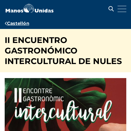
Pasar
al
contenido
principal
Ruta
Castellón
de
II ENCUENTRO
navegación
GASTRONÓMICO
INTERCULTURAL DE NULES