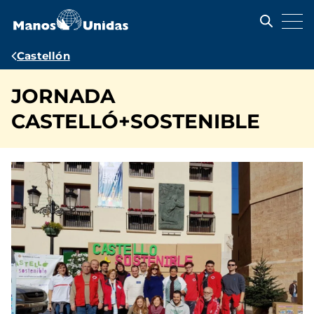
Pasar
al
contenido
principal
Ruta
Castellón
de
JORNADA
navegación
CASTELLÓ+SOSTENIBLE