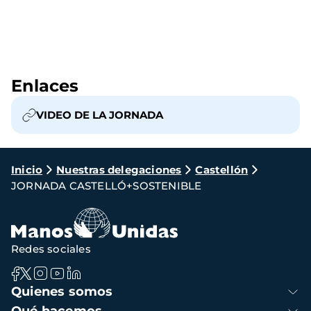
Enlaces
VIDEO DE LA JORNADA
Ruta
Inicio
Nuestras delegaciones
Castellón
JORNADA CASTELLÓ+SOSTENIBLE
de
navegación
Redes sociales
Navegación
Quienes somos
principal