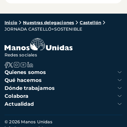
Ruta
Inicio
Nuestras delegaciones
Castellón
JORNADA CASTELLÓ+SOSTENIBLE
de
navegación
Redes sociales
Navegación
Quienes somos
principal
Qué hacemos
Dónde trabajamos
Colabora
Actualidad
Información
© 2026 Manos Unidas
de