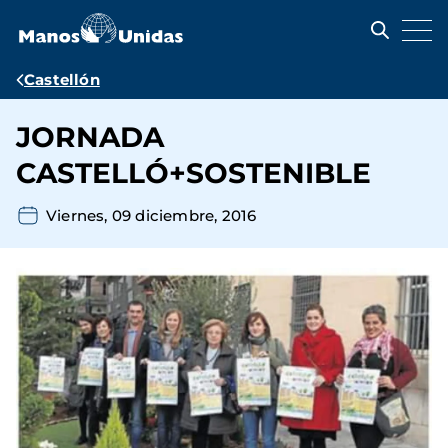
Pasar
al
contenido
principal
Ruta
Castellón
de
JORNADA
navegación
CASTELLÓ+SOSTENIBLE
Viernes, 09 diciembre, 2016