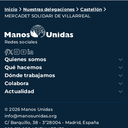
Ruta
Inicio
Nuestras delegaciones
Castellón
MERCADET SOLIDARI DE VILLARREAL
de
navegación
Redes sociales
Navegación
Quienes somos
principal
Qué hacemos
Dónde trabajamos
Colabora
Actualidad
Información
© 2026 Manos Unidas
de
info@manosunidas.org
contacto
C/ Barquillo, 38 - 3º28004 - Madrid, España