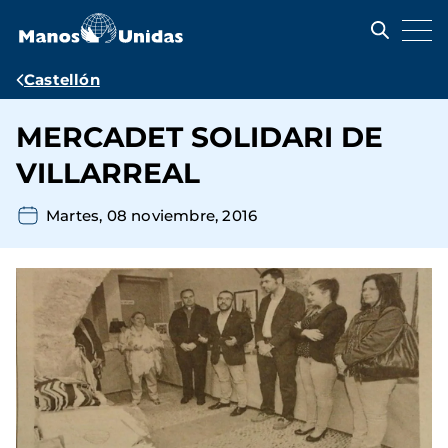
Pasar
al
contenido
principal
Ruta
Castellón
de
MERCADET SOLIDARI DE
navegación
VILLARREAL
Martes, 08 noviembre, 2016