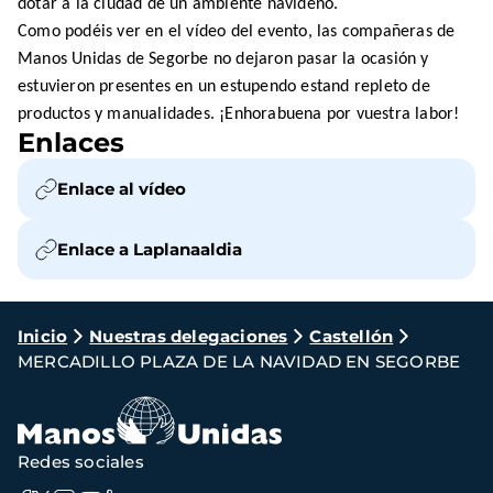
dotar a la ciudad de un ambiente navideño.
Como podéis ver en el vídeo del evento, las compañeras de
Manos Unidas de Segorbe no dejaron pasar la ocasión y
estuvieron presentes en un estupendo estand repleto de
productos y manualidades. ¡Enhorabuena por vuestra labor!
Enlaces
Enlace al vídeo
Enlace a Laplanaaldia
Ruta
Inicio
Nuestras delegaciones
Castellón
MERCADILLO PLAZA DE LA NAVIDAD EN SEGORBE
de
navegación
Redes sociales