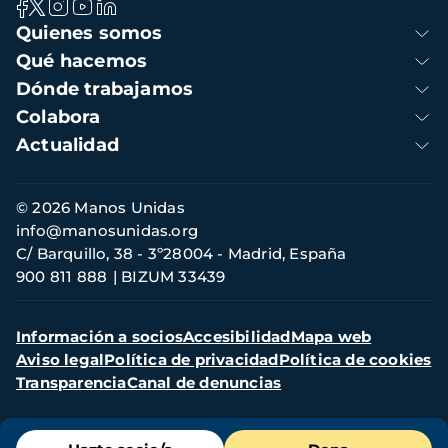
Navegación
Quienes somos
principal
Qué hacemos
Dónde trabajamos
Colabora
Actualidad
Información
© 2026 Manos Unidas
de
info@manosunidas.org
contacto
C/ Barquillo, 38 - 3º28004 - Madrid, España
900 811 888
BIZUM 33439
Menú
Información a socios
Accesibilidad
Mapa web
secundario
Aviso legal
Política de privacidad
Política de cookies
Transparencia
Canal de denuncias
Menú