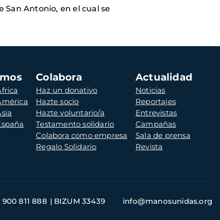
e San Antonio, en el cual se
amos
Colabora
Actualidad
frica
Haz un donativo
Noticias
 América
Hazte socio
Reportajes
Asia
Hazte voluntario/a
Entrevistas
 España
Testamento solidario
Campañas
Colabora como empresa
Sala de prensa
Regalo Solidario
Revista
900 811 888
BIZUM 33439
info@manosunidas.org