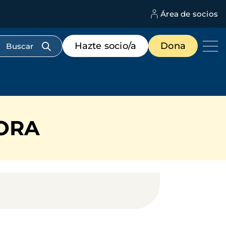
Área de socios
M
d
c
Menú
Hazte socio/a
Dona
d
de
us
destacados
cabecera
ORA