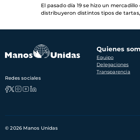
El pasado día 19 se hizo un mercadillo 
distribuyeron distintos tipos de tart
Navegación
Quienes so
principal
Equipo
Delegaciones
Transparencia
Redes sociales
Información
© 2026 Manos Unidas
de
contacto