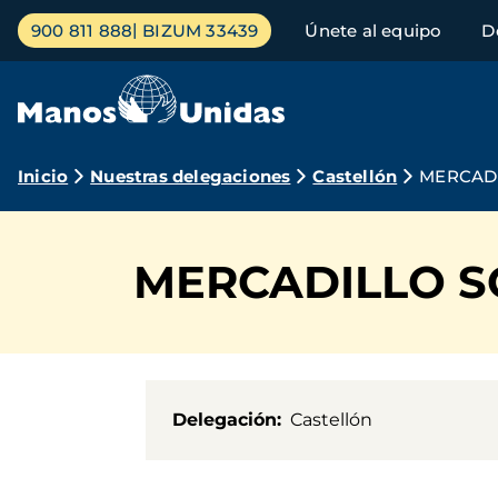
Pasar
Menú
900 811 888
BIZUM 33439
Únete al equipo
D
al
principal
contenido
principal
Ruta
Inicio
Nuestras delegaciones
Castellón
MERCADI
de
navegación
MERCADILLO S
Delegación
Castellón