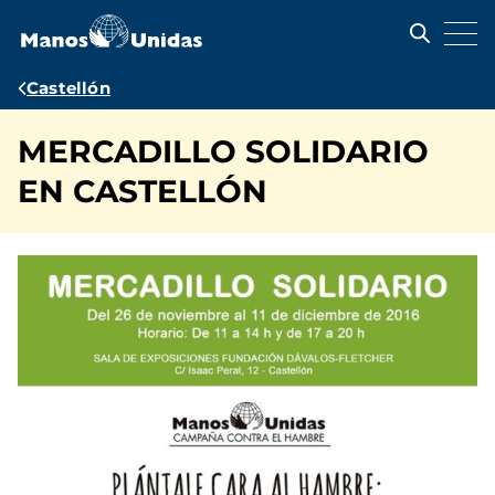
Pasar
al
contenido
principal
Ruta
Castellón
de
MERCADILLO SOLIDARIO
navegación
EN CASTELLÓN