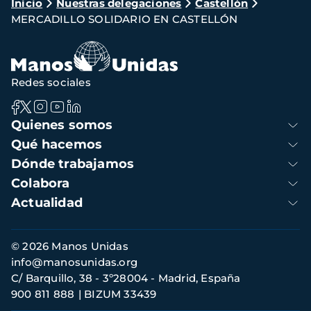
Ruta
Inicio
Nuestras delegaciones
Castellón
MERCADILLO SOLIDARIO EN CASTELLÓN
de
navegación
Redes sociales
Navegación
Quienes somos
principal
Qué hacemos
Dónde trabajamos
Colabora
Actualidad
Información
© 2026 Manos Unidas
de
info@manosunidas.org
contacto
C/ Barquillo, 38 - 3º28004 - Madrid, España
900 811 888
BIZUM 33439