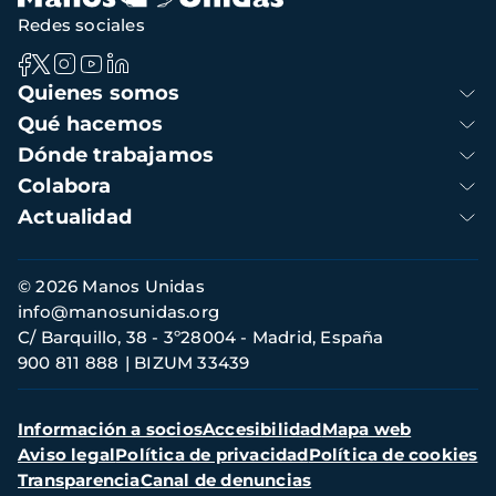
Redes sociales
Navegación
Quienes somos
principal
Qué hacemos
Dónde trabajamos
Colabora
Actualidad
Información
© 2026 Manos Unidas
de
info@manosunidas.org
contacto
C/ Barquillo, 38 - 3º28004 - Madrid, España
900 811 888
BIZUM 33439
Menú
Información a socios
Accesibilidad
Mapa web
secundario
Aviso legal
Política de privacidad
Política de cookies
Transparencia
Canal de denuncias