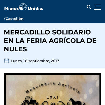
Pasar
al
contenido
principal
Ruta
Castellón
de
MERCADILLO SOLIDARIO
navegación
EN LA FERIA AGRÍCOLA DE
NULES
Lunes, 18 septiembre, 2017