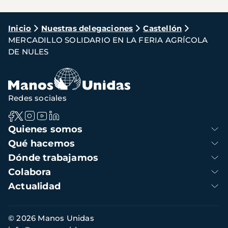
Ruta
Inicio
Nuestras delegaciones
Castellón
MERCADILLO SOLIDARIO EN LA FERIA AGRÍCOLA
de
DE NULES
navegación
Redes sociales
Navegación
Quienes somos
principal
Qué hacemos
Dónde trabajamos
Colabora
Actualidad
Información
© 2026 Manos Unidas
de