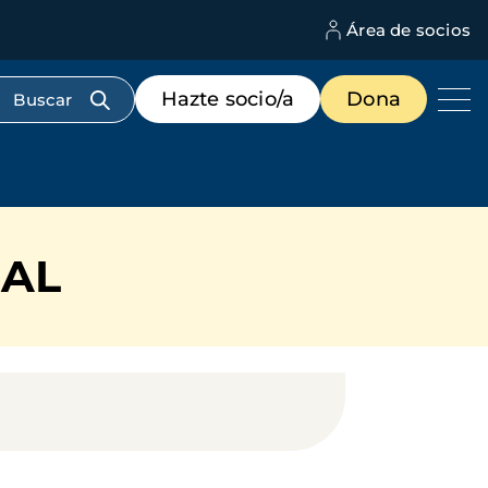
Área de socios
M
d
c
Menú
Hazte socio/a
Dona
d
de
us
destacados
cabecera
EAL