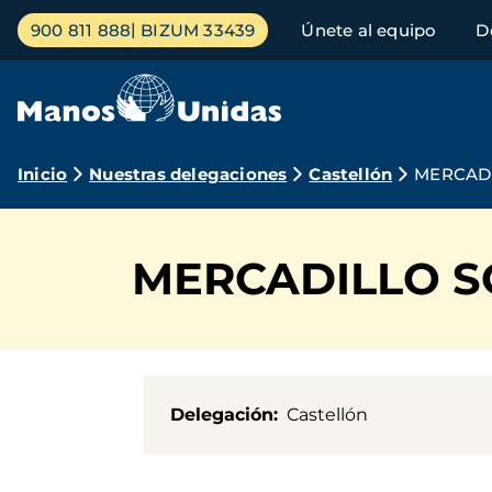
Pasar
Menú
900 811 888
BIZUM 33439
Únete al equipo
D
al
principal
contenido
principal
Ruta
Inicio
Nuestras delegaciones
Castellón
MERCADI
de
navegación
MERCADILLO SO
Delegación
Castellón