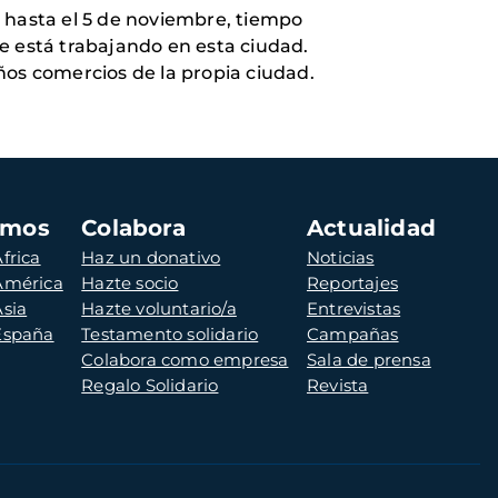
to hasta el 5 de noviembre, tiempo
e está trabajando en esta ciudad.
ños comercios de la propia ciudad.
amos
Colabora
Actualidad
frica
Haz un donativo
Noticias
 América
Hazte socio
Reportajes
Asia
Hazte voluntario/a
Entrevistas
 España
Testamento solidario
Campañas
Colabora como empresa
Sala de prensa
Regalo Solidario
Revista