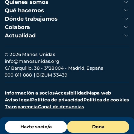
Navegación
Quienes somos
principal
Qué hacemos
Dónde trabajamos
Colabora
Actualidad
Información
© 2026 Manos Unidas
de
info@manosunidas.org
contacto
C/ Barquillo, 38 - 3º28004 - Madrid, España
900 811 888
BIZUM 33439
Menú
Información a socios
Accesibilidad
Mapa web
secundario
Aviso legal
Política de privacidad
Política de cookies
Transparencia
Canal de denuncias
Menú
Hazte socio/a
Dona
de