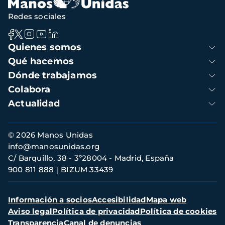
Redes sociales
Navegación
Quienes somos
principal
Qué hacemos
Dónde trabajamos
Colabora
Actualidad
Información
© 2026 Manos Unidas
de
info@manosunidas.org
contacto
C/ Barquillo, 38 - 3º28004 - Madrid, España
900 811 888
BIZUM 33439
Menú
Información a socios
Accesibilidad
Mapa web
secundario
Aviso legal
Política de privacidad
Política de cookies
Transparencia
Canal de denuncias